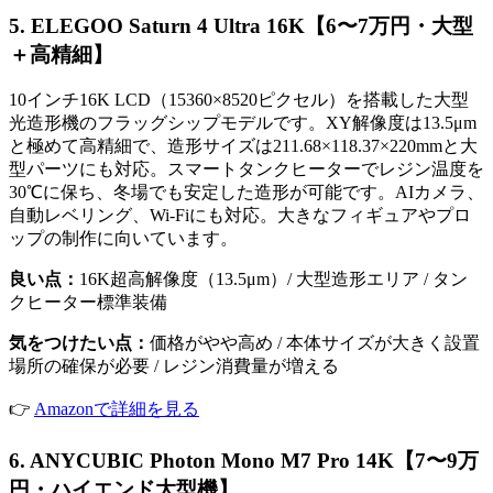
5. ELEGOO Saturn 4 Ultra 16K【6〜7万円・大型
＋高精細】
10インチ16K LCD（15360×8520ピクセル）を搭載した大型
光造形機のフラッグシップモデルです。XY解像度は13.5μm
と極めて高精細で、造形サイズは211.68×118.37×220mmと大
型パーツにも対応。スマートタンクヒーターでレジン温度を
30℃に保ち、冬場でも安定した造形が可能です。AIカメラ、
自動レベリング、Wi-Fiにも対応。大きなフィギュアやプロ
ップの制作に向いています。
良い点：
16K超高解像度（13.5μm）/ 大型造形エリア / タン
クヒーター標準装備
気をつけたい点：
価格がやや高め / 本体サイズが大きく設置
場所の確保が必要 / レジン消費量が増える
👉
Amazonで詳細を見る
6. ANYCUBIC Photon Mono M7 Pro 14K【7〜9万
円・ハイエンド大型機】