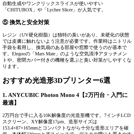
自動生成やワンクリックスライスが使いやすい
「CHITUBOX」や「Lychee Slicer」が人気です。
⑤ 換気と安全対策
レジン（UV硬化樹脂）は独特の臭いがあり、未硬化の状態
では皮膚に触れないよう注意が必要です。作業時はニトリル
手袋を着用し、換気扇のある部屋や窓際で使うのが基本で
す。Elegooの「Mars Mate」のような空気清浄アタッチメン
トや、密閉カバー付きの機種を選ぶと臭い対策がしやすくな
ります。
おすすめ光造形3Dプリンター6選
1. ANYCUBIC Photon Mono 4【2万円台・入門に
最適】
2万円台で手に入る10K解像度の光造形機です。7インチLCD
スクリーン、XY解像度17μm、造形サイズは
153.4×87×165mmとコンパクトながら十分な造形エリアを確