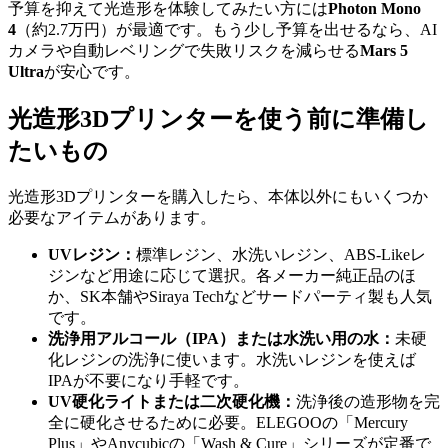
予算を抑えて光造形を体験してみたい方には
Photon Mono
4
（約2.7万円）が最適です。もう少し予算を出せるなら、AI
カメラや自動レベリングで失敗リスクを減らせる
Mars 5
Ultra
が安心です。
光造形3Dプリンターを使う前に準備し
たいもの
光造形3Dプリンターを購入したら、本体以外にもいくつか
必要なアイテムがあります。
UVレジン：
標準レジン、水洗いレジン、ABS-Likeレ
ジンなど用途に応じて選択。各メーカー純正品のほ
か、SK本舗やSiraya Techなどサードパーティ製も人気
です。
洗浄用アルコール（IPA）または水洗い用の水：
未硬
化レジンの洗浄に使います。水洗いレジンを使えば
IPAが不要になり手軽です。
UV硬化ライトまたは二次硬化機：
洗浄後の造形物を完
全に硬化させるために必要。ELEGOOの「Mercury
Plus」やAnycubicの「Wash & Cure」シリーズが定番で