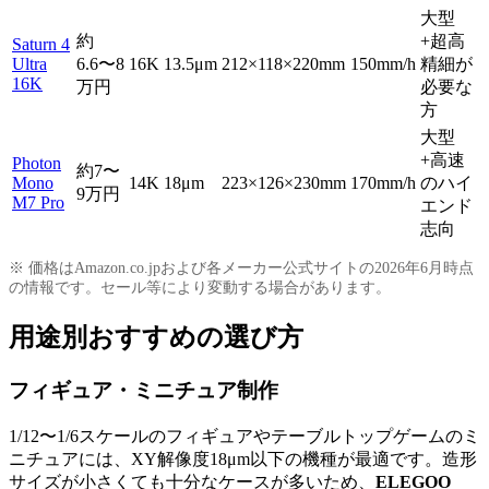
大型
約
+超高
Saturn 4
Ultra
6.6〜8
16K
13.5μm
212×118×220mm
150mm/h
精細が
16K
万円
必要な
方
大型
+高速
Photon
約7〜
Mono
14K
18μm
223×126×230mm
170mm/h
のハイ
9万円
M7 Pro
エンド
志向
※ 価格はAmazon.co.jpおよび各メーカー公式サイトの2026年6月時点
の情報です。セール等により変動する場合があります。
用途別おすすめの選び方
フィギュア・ミニチュア制作
1/12〜1/6スケールのフィギュアやテーブルトップゲームのミ
ニチュアには、XY解像度18μm以下の機種が最適です。造形
サイズが小さくても十分なケースが多いため、
ELEGOO