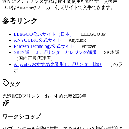
適切にメンテナンスすれば数年間使用可能です。交換用
LCDはAmazonやメーカー公式サイトで入手できます。
参考リンク
ELEGOO公式サイト（日本）
— ELEGOO JP
ANYCUBIC公式サイト
— Anycubic
Phrozen Technology公式サイト
— Phrozen
SK本舗 — 3Dプリンターとレジンの通販
— SK本舗
（国内正規代理店）
Anycubicおすすめ光造形3Dプリンター比較
— うのラ
ボ
タグ
光造形
3Dプリンター
おすすめ
比較
2026年
ワークショップ
3Dプリンターを実際に体験してみませんか？初心者歓迎の