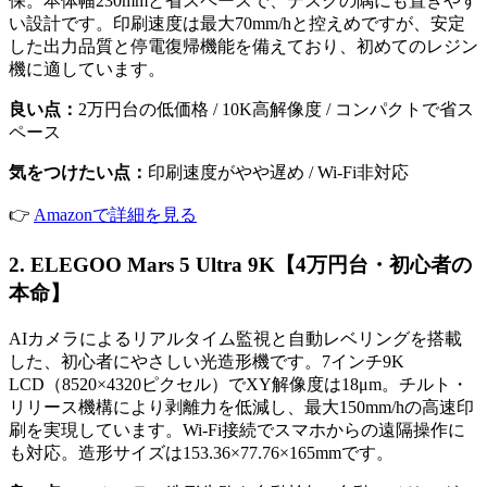
保。本体幅230mmと省スペースで、デスクの隅にも置きやす
い設計です。印刷速度は最大70mm/hと控えめですが、安定
した出力品質と停電復帰機能を備えており、初めてのレジン
機に適しています。
良い点：
2万円台の低価格 / 10K高解像度 / コンパクトで省ス
ペース
気をつけたい点：
印刷速度がやや遅め / Wi-Fi非対応
👉
Amazonで詳細を見る
2. ELEGOO Mars 5 Ultra 9K【4万円台・初心者の
本命】
AIカメラによるリアルタイム監視と自動レベリングを搭載
した、初心者にやさしい光造形機です。7インチ9K
LCD（8520×4320ピクセル）でXY解像度は18μm。チルト・
リリース機構により剥離力を低減し、最大150mm/hの高速印
刷を実現しています。Wi-Fi接続でスマホからの遠隔操作に
も対応。造形サイズは153.36×77.76×165mmです。