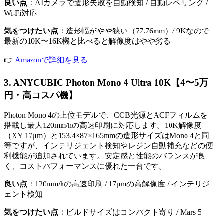
良い点：
AIカメラで造形失敗を自動検知 / 自動レベリング /
Wi-Fi対応
気をつけたい点：
造形幅がやや狭い（77.76mm）/ 9Kなので
最新の10K〜16K機と比べると解像度はやや劣る
👉
Amazonで詳細を見る
3. ANYCUBIC Photon Mono 4 Ultra 10K【4〜5万
円・高コスパ機】
Photon Mono 4の上位モデルで、COB光源とACFフィルムを
搭載し最大120mm/hの高速印刷に対応します。10K解像度
（XY 17μm）と153.4×87×165mmの造形サイズはMono 4と同
等ですが、インテリジェント検知やレジン自動補充などの便
利機能が追加されています。安定感と性能のバランスが良
く、コストパフォーマンスに優れた一台です。
良い点：
120mm/hの高速印刷 / 17μmの高解像度 / インテリジ
ェント検知
気をつけたい点：
ビルドサイズはコンパクト寄り / Mars 5