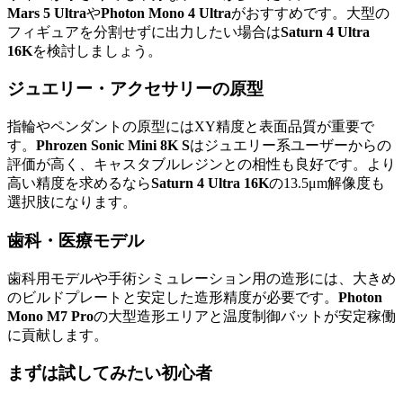
Mars 5 Ultra
や
Photon Mono 4 Ultra
がおすすめです。大型の
フィギュアを分割せずに出力したい場合は
Saturn 4 Ultra
16K
を検討しましょう。
ジュエリー・アクセサリーの原型
指輪やペンダントの原型にはXY精度と表面品質が重要で
す。
Phrozen Sonic Mini 8K S
はジュエリー系ユーザーからの
評価が高く、キャスタブルレジンとの相性も良好です。より
高い精度を求めるなら
Saturn 4 Ultra 16K
の13.5μm解像度も
選択肢になります。
歯科・医療モデル
歯科用モデルや手術シミュレーション用の造形には、大きめ
のビルドプレートと安定した造形精度が必要です。
Photon
Mono M7 Pro
の大型造形エリアと温度制御バットが安定稼働
に貢献します。
まずは試してみたい初心者