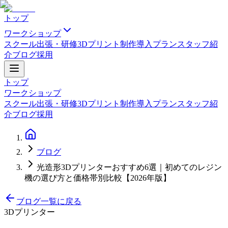
トップ
ワークショップ
スクール
出張・研修
3Dプリント制作
導入プラン
スタッフ紹
介
ブログ
採用
トップ
ワークショップ
スクール
出張・研修
3Dプリント制作
導入プラン
スタッフ紹
介
ブログ
採用
ブログ
光造形3Dプリンターおすすめ6選｜初めてのレジン
機の選び方と価格帯別比較【2026年版】
ブログ一覧に戻る
3Dプリンター