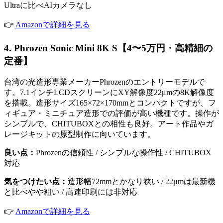
Ultraに比べAIカメラなし
👉
Amazonで詳細を見る
4. Phrozen Sonic Mini 8K S【4〜5万円・高精細の
定番】
台湾の光造形専業メーカーPhrozenのエントリーモデルで
す。7.1インチLCDスクリーンにXY解像度22μmの8K解像度
を搭載。造形サイズ165×72×170mmとコンパクトですが、フ
ィギュア・ミニチュア造形での評価が高い機種です。操作が
シンプルで、CHITUBOXとの相性も良好。アート作品やガ
レージキットの原型制作に向いています。
良い点：
Phrozenの信頼性 / シンプルな操作性 / CHITUBOX
対応
気をつけたい点：
造形幅72mmとかなり狭い / 22μmは最新機
と比べやや粗い / 高速印刷には非対応
👉
Amazonで詳細を見る