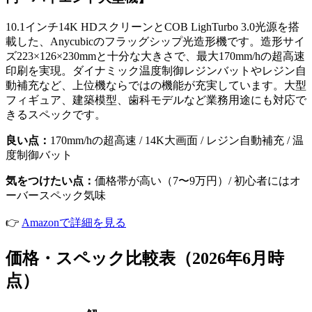
10.1インチ14K HDスクリーンとCOB LighTurbo 3.0光源を搭
載した、Anycubicのフラッグシップ光造形機です。造形サイ
ズ223×126×230mmと十分な大きさで、最大170mm/hの超高速
印刷を実現。ダイナミック温度制御レジンバットやレジン自
動補充など、上位機ならではの機能が充実しています。大型
フィギュア、建築模型、歯科モデルなど業務用途にも対応で
きるスペックです。
良い点：
170mm/hの超高速 / 14K大画面 / レジン自動補充 / 温
度制御バット
気をつけたい点：
価格帯が高い（7〜9万円）/ 初心者にはオ
ーバースペック気味
👉
Amazonで詳細を見る
価格・スペック比較表（2026年6月時
点）