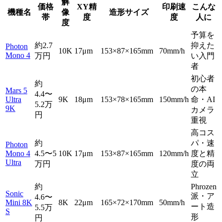
解
価格
XY精
印刷速
こんな
機種名
像
造形サイズ
帯
度
度
人に
度
予算を
約2.7
抑えた
Photon
10K
17μm
153×87×165mm
70mm/h
Mono 4
万円
い入門
者
初心者
約
の本
Mars 5
4.4〜
Ultra
9K
18μm
153×78×165mm
150mm/h
命・AI
5.2万
9K
カメラ
円
重視
高コス
約
パ・速
Photon
Mono 4
4.5〜5
10K
17μm
153×87×165mm
120mm/h
度と精
Ultra
万円
度の両
立
約
Phrozen
Sonic
派・ア
4.6〜
Mini 8K
8K
22μm
165×72×170mm
50mm/h
ート造
5.5万
S
形
円