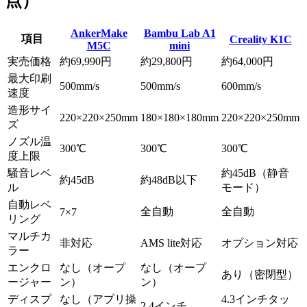
点）
AnkerMake
Bambu Lab A1
項目
Creality K1C
M5C
mini
実売価格
約69,990円
約29,800円
約64,000円
最大印刷
500mm/s
500mm/s
600mm/s
速度
造形サイ
220×220×250mm
180×180×180mm
220×220×250mm
ズ
ノズル温
300℃
300℃
300℃
度上限
騒音レベ
約45dB（静音
約45dB
約48dB以下
ル
モード）
自動レベ
全自動
全自動
7×7
リング
マルチカ
非対応
AMS lite対応
オプション対応
ラー
エンクロ
なし（オープ
なし（オープ
あり（密閉型）
ージャー
ン）
ン）
ディスプ
なし（アプリ操
4.3インチタッ
2.4インチ