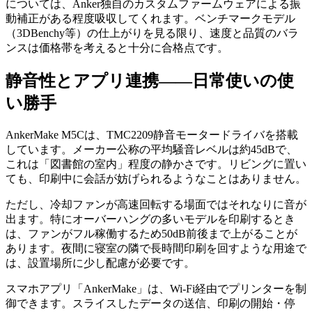
については、Anker独自のカスタムファームウェアによる振
動補正がある程度吸収してくれます。ベンチマークモデル
（3DBenchy等）の仕上がりを見る限り、速度と品質のバラ
ンスは価格帯を考えると十分に合格点です。
静音性とアプリ連携——日常使いの使
い勝手
AnkerMake M5Cは、TMC2209静音モータードライバを搭載
しています。メーカー公称の平均騒音レベルは約45dBで、
これは「図書館の室内」程度の静かさです。リビングに置い
ても、印刷中に会話が妨げられるようなことはありません。
ただし、冷却ファンが高速回転する場面ではそれなりに音が
出ます。特にオーバーハングの多いモデルを印刷するとき
は、ファンがフル稼働するため50dB前後まで上がることが
あります。夜間に寝室の隣で長時間印刷を回すような用途で
は、設置場所に少し配慮が必要です。
スマホアプリ「AnkerMake」は、Wi-Fi経由でプリンターを制
御できます。スライスしたデータの送信、印刷の開始・停