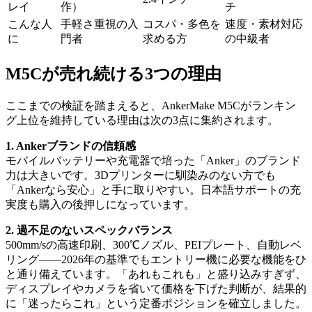
レイ
作）
チ
こんな人
手軽さ重視の入
コスパ・多色を
速度・素材対応
に
門者
求める方
の中級者
M5Cが売れ続ける3つの理由
ここまでの検証を踏まえると、AnkerMake M5Cがランキン
グ上位を維持している理由は次の3点に集約されます。
1. Ankerブランドの信頼感
モバイルバッテリーや充電器で培った「Anker」のブランド
力は大きいです。3Dプリンターに馴染みのない方でも
「Ankerなら安心」と手に取りやすい。日本語サポートの充
実度も購入の後押しになっています。
2. 過不足のないスペックバランス
500mm/sの高速印刷、300℃ノズル、PEIプレート、自動レベ
リング——2026年の基準でもエントリー機に必要な機能をひ
と通り備えています。「あれもこれも」と盛り込みすぎず、
ディスプレイやカメラを省いて価格を下げた判断が、結果的
に「迷ったらこれ」という定番ポジションを確立しました。