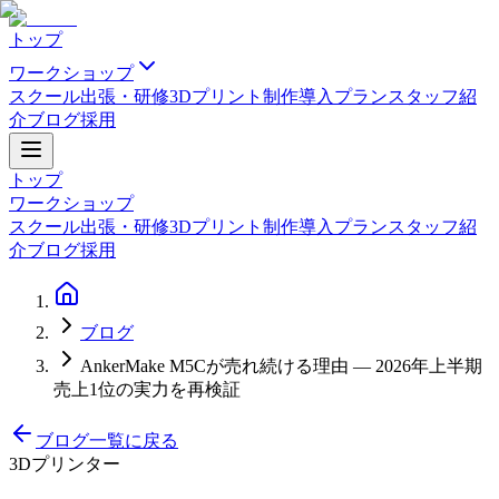
トップ
ワークショップ
スクール
出張・研修
3Dプリント制作
導入プラン
スタッフ紹
介
ブログ
採用
トップ
ワークショップ
スクール
出張・研修
3Dプリント制作
導入プラン
スタッフ紹
介
ブログ
採用
ブログ
AnkerMake M5Cが売れ続ける理由 — 2026年上半期
売上1位の実力を再検証
ブログ一覧に戻る
3Dプリンター