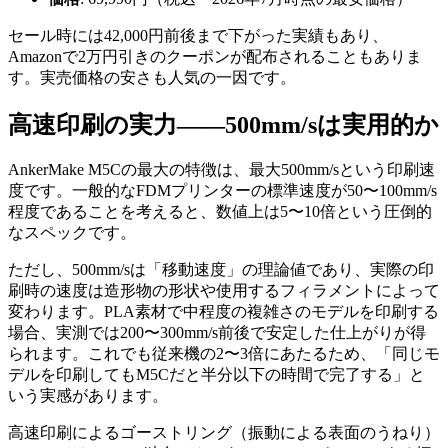
セール時には42,000円前後まで下がった実績もあり、
Amazonで2万円引きのクーポンが配布されることもありま
す。実売価格の安さも人気の一因です。
高速印刷の実力——500mm/sは実用的か
AnkerMake M5Cの最大の特徴は、最大500mm/sという印刷速
度です。一般的なFDMプリンターの標準速度が50〜100mm/s
程度であることを考えると、数値上は5〜10倍という圧倒的
なスペックです。
ただし、500mm/sは「移動速度」の理論値であり、実際の印
刷時の速度は造形物の形状や使用するフィラメントによって
変わります。PLA素材で中程度の複雑さのモデルを印刷する
場合、実測では200〜300mm/s前後で安定した仕上がりが得
られます。これでも従来機の2〜3倍にあたるため、「同じモ
デルを印刷してもM5Cだと半分以下の時間で完了する」と
いう実感があります。
高速印刷によるゴーストリング（振動による表面のうねり）