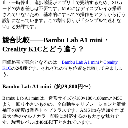
止・一時停止、進捗確認がアプリ上で完結するため、SDカ
ードの抜き差しは不要です。M5Cにはディスプレイが搭載
されていないため、基本的にすべての操作をアプリから行う
設計になっています。この割り切りが「シンプルで迷わな
い」と好評です。
競合比較——Bambu Lab A1 mini・
Creality K1Cとどう違う？
同価格帯で競合となるのは、
Bambu Lab A1 mini
と
Creality
K1C
の2機種です。それぞれの立ち位置を比較してみましょ
う。
Bambu Lab A1 mini（約29,800円〜）
Bambu Lab A1 miniは、造形サイズが180×180×180mmとM5C
より一回り小さいものの、全自動キャリブレーションと流量
補正の精度は業界トップクラスです。AMS liteを追加すれば
最大4色のマルチカラー印刷に対応するのも大きな魅力で
す。騒音レベルは48dB以下とされています。