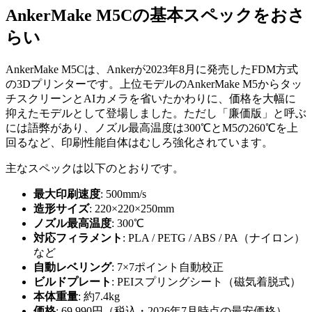
AnkerMake M5Cの基本スペックをおさ
らい
AnkerMake M5Cは、Ankerが2023年8月に発売したFDM方式
の3Dプリンターです。上位モデルのAnkerMake M5からタッ
チスクリーンとAIカメラを省いたかわりに、価格を大幅に
抑えたモデルとして登場しました。ただし「廉価版」と呼ぶ
には語弊があり、ノズル最高温度は300℃とM5の260℃を上
回るなど、印刷性能自体はむしろ強化されています。
主なスペックは以下のとおりです。
最大印刷速度
: 500mm/s
造形サイズ
: 220×220×250mm
ノズル最高温度
: 300℃
対応フィラメント
: PLA / PETG / ABS / PA（ナイロン）
など
自動レベリング
: 7×7ポイント自動校正
ビルドプレート
: PEIスプリングシート（磁気着脱式）
本体重量
: 約7.4kg
価格
: 69,990円（税込・2026年7月時点の最安価格）