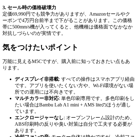
3. セール時の価格破壊力
定価69,990円でも競争力がありますが、Amazonセールやク
ーポンで4万円台前半まで下がることがあります。この価格
帯に500mm/s機が入ってくると、他機種は価格面でなかなか
対抗しづらいのが実情です。
気をつけたいポイント
万能に見えるM5Cですが、購入前に知っておきたい点もあ
ります。
ディスプレイ非搭載
: すべての操作はスマホアプリ経由
です。アプリを使いたくない方や、Wi-Fi環境がない場
所での運用には不向きです。
マルチカラー非対応
: 単色印刷専用です。多色印刷をし
たい場合はBambu Lab A1 mini + AMS liteのほうが適し
ています。
エンクロージャーなし
: オープンフレーム設計のため、
ABS印刷時の反りや臭い対策は自分で工夫する必要が
あります。
冷却ファンの音
: モーター自体は静かですが、冷却ファ