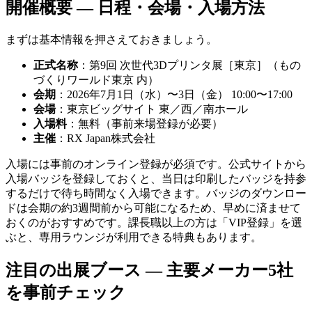
開催概要 — 日程・会場・入場方法
まずは基本情報を押さえておきましょう。
正式名称
：第9回 次世代3Dプリンタ展［東京］（もの
づくりワールド東京 内）
会期
：2026年7月1日（水）〜3日（金） 10:00〜17:00
会場
：東京ビッグサイト 東／西／南ホール
入場料
：無料（事前来場登録が必要）
主催
：RX Japan株式会社
入場には事前のオンライン登録が必須です。公式サイトから
入場バッジを登録しておくと、当日は印刷したバッジを持参
するだけで待ち時間なく入場できます。バッジのダウンロー
ドは会期の約3週間前から可能になるため、早めに済ませて
おくのがおすすめです。課長職以上の方は「VIP登録」を選
ぶと、専用ラウンジが利用できる特典もあります。
注目の出展ブース — 主要メーカー5社
を事前チェック