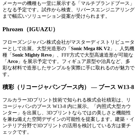
メーカーの機種も一堂に展示する「マルチブランドブース」
となる予定です。試作から検査、リバースエンジニアリング
まで幅広いソリューション提案が受けられます。
Phrozen（IGUAZU）
フローズンジャパン株式会社がマスターディストリビュータ
ーとして出展。大型光造形の「
Sonic Mega 8K V2
」、人気機
種「
Sonic Mighty Revo
」、FFF方式で大型高速造形が可能な
「
Arco
」を展示予定です。フィギュア原型や治具など、多
彩な材料で造形したサンプルを実際に手に取れるのが魅力で
す。
積彩（リコージャパンブース内） — ブース W13-8
フルカラー3Dプリント技術で知られる株式会社積彩は、リ
コージャパンのブース W13-8 内に展示。「内照式大型カウ
ンター」を出展し、3Dプリントならではの美しさと機能性
を兼ね備えた空間デザインの可能性を提案します。建築・イ
ンテリア分野で3Dプリントの活用を検討している方は要チ
ェックです。