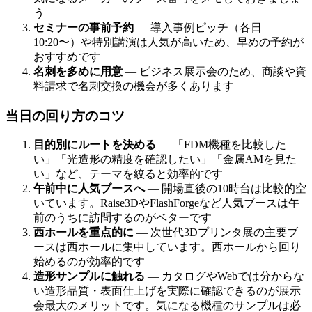
う
セミナーの事前予約
— 導入事例ピッチ（各日
10:20〜）や特別講演は人気が高いため、早めの予約が
おすすめです
名刺を多めに用意
— ビジネス展示会のため、商談や資
料請求で名刺交換の機会が多くあります
当日の回り方のコツ
目的別にルートを決める
— 「FDM機種を比較した
い」「光造形の精度を確認したい」「金属AMを見た
い」など、テーマを絞ると効率的です
午前中に人気ブースへ
— 開場直後の10時台は比較的空
いています。Raise3DやFlashForgeなど人気ブースは午
前のうちに訪問するのがベターです
西ホールを重点的に
— 次世代3Dプリンタ展の主要ブ
ースは西ホールに集中しています。西ホールから回り
始めるのが効率的です
造形サンプルに触れる
— カタログやWebでは分からな
い造形品質・表面仕上げを実際に確認できるのが展示
会最大のメリットです。気になる機種のサンプルは必