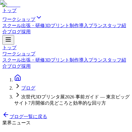
トップ
ワークショップ
スクール
出張・研修
3Dプリント制作
導入プラン
スタッフ紹
介
ブログ
採用
トップ
ワークショップ
スクール
出張・研修
3Dプリント制作
導入プラン
スタッフ紹
介
ブログ
採用
ブログ
次世代3Dプリンタ展2026 事前ガイド — 東京ビッグ
サイト7月開催の見どころと効率的な回り方
ブログ一覧に戻る
業界ニュース