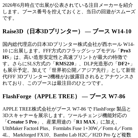
2026年6月時点で出展が公表されている注目メーカーを紹介
します。ブース番号を控えておくと、当日の回遊がスムーズ
です。
Raise3D（日本3Dプリンター） — ブース W14-10
国内総代理店の日本3Dプリンター株式会社が西ホール W14-
10 に出展します。FFF方式のフラッグシップモデル「
Pro3
HS
」は、高い造形安定性と高速プリントが最大の特徴で
す。さらにSLS方式の「
RMS220
」、DLP光造形の「
DF2+
」
も展示予定。加えて「世界初公開／アジア先行」として新世
代FFF 3Dプリンター2機種がお披露目されるとアナウンスさ
れており、このブースは最注目のひとつです。
FlashForge（APPLE TREE） — ブース W7-86
APPLE TREE株式会社がブース W7-86 で FlashForge 製品と
3Dスキャナーを展示します。ツールチェンジ機能対応の
「
Creator 5 Pro
」、産業用途の「
R1 MAX
」に加え、
UltiMaker Factor4 Plus、Formlabs Fuse 1+30W／Form 4／Form
4L、Markforged FX10、Bambu Lab H2C／H2D Pro など複数