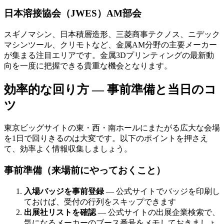
日本溶接協会（JWES）AM部会
スギノマシン、日本積層造形、三菱商事テクノス、ニデック
マシンツール、クリモトなど、金属AM分野の主要メーカー
が集まる注目エリアです。金属3Dプリンティングの最新動
向を一度に把握できる貴重な機会となります。
効率的な回り方 — 事前準備と当日のコ
ツ
東京ビッグサイトの東・西・南ホールにまたがる広大な会場
を1日で回りきるのは大変です。以下のポイントを押さえ
て、効率よく情報収集しましょう。
事前準備（来場前にやっておくこと）
入場バッジを事前登録
— 公式サイトでバッジを印刷し
ておけば、受付の行列をスキップできます
出展社リストを確認
— 公式サイトの出展企業検索で、
気になるメーカーのブース番号をメモしておきましょ