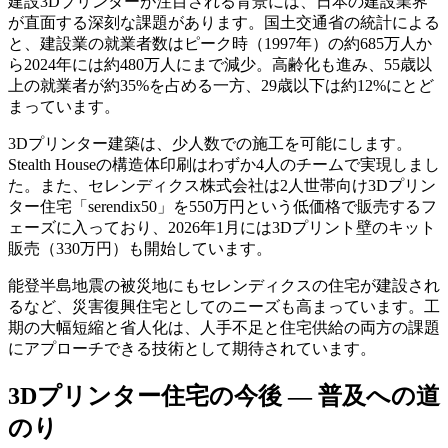
建設3Dプリンターが注目される背景には、日本の建設業界
が直面する深刻な課題があります。国土交通省の統計による
と、建設業の就業者数はピーク時（1997年）の約685万人か
ら2024年には約480万人にまで減少。高齢化も進み、55歳以
上の就業者が約35%を占める一方、29歳以下は約12%にとど
まっています。
3Dプリンター建築は、少人数での施工を可能にします。
Stealth Houseの構造体印刷はわずか4人のチームで実現しまし
た。また、セレンディクス株式会社は2人世帯向け3Dプリン
ター住宅「serendix50」を550万円という低価格で販売するフ
ェーズに入っており、2026年1月には3Dプリント壁のキット
販売（330万円）も開始しています。
能登半島地震の被災地にもセレンディクスの住宅が建設され
るなど、災害復興住宅としてのニーズも高まっています。工
期の大幅短縮と省人化は、人手不足と住宅供給の両方の課題
にアプローチできる技術として期待されています。
3Dプリンター住宅の今後 — 普及への道
のり