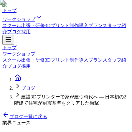
トップ
ワークショップ
スクール
出張・研修
3Dプリント制作
導入プラン
スタッフ紹
介
ブログ
採用
トップ
ワークショップ
スクール
出張・研修
3Dプリント制作
導入プラン
スタッフ紹
介
ブログ
採用
ブログ
建設3Dプリンターで家が建つ時代へ — 日本初の2
階建て住宅が耐震基準をクリアした衝撃
ブログ一覧に戻る
業界ニュース