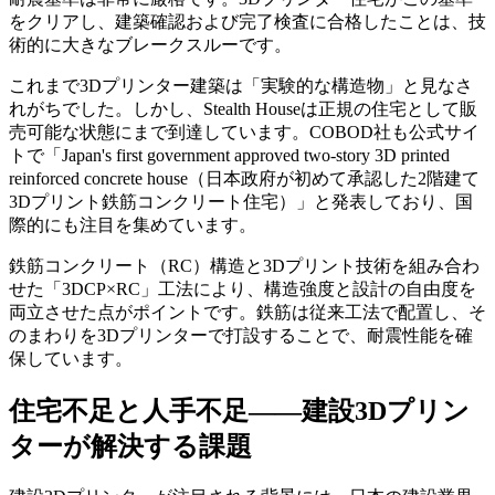
をクリアし、建築確認および完了検査に合格したことは、技
術的に大きなブレークスルーです。
これまで3Dプリンター建築は「実験的な構造物」と見なさ
れがちでした。しかし、Stealth Houseは正規の住宅として販
売可能な状態にまで到達しています。COBOD社も公式サイ
トで「Japan's first government approved two-story 3D printed
reinforced concrete house（日本政府が初めて承認した2階建て
3Dプリント鉄筋コンクリート住宅）」と発表しており、国
際的にも注目を集めています。
鉄筋コンクリート（RC）構造と3Dプリント技術を組み合わ
せた「3DCP×RC」工法により、構造強度と設計の自由度を
両立させた点がポイントです。鉄筋は従来工法で配置し、そ
のまわりを3Dプリンターで打設することで、耐震性能を確
保しています。
住宅不足と人手不足——建設3Dプリン
ターが解決する課題