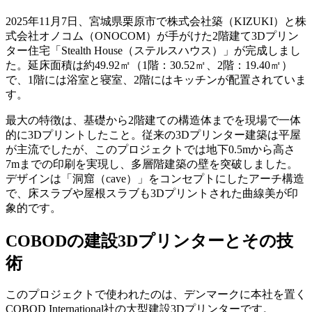
2025年11月7日、宮城県栗原市で株式会社築（KIZUKI）と株
式会社オノコム（ONOCOM）が手がけた2階建て3Dプリン
ター住宅「Stealth House（ステルスハウス）」が完成しまし
た。延床面積は約49.92㎡（1階：30.52㎡、2階：19.40㎡）
で、1階には浴室と寝室、2階にはキッチンが配置されていま
す。
最大の特徴は、基礎から2階建ての構造体までを現場で一体
的に3Dプリントしたこと。従来の3Dプリンター建築は平屋
が主流でしたが、このプロジェクトでは地下0.5mから高さ
7mまでの印刷を実現し、多層階建築の壁を突破しました。
デザインは「洞窟（cave）」をコンセプトにしたアーチ構造
で、床スラブや屋根スラブも3Dプリントされた曲線美が印
象的です。
COBODの建設3Dプリンターとその技
術
このプロジェクトで使われたのは、デンマークに本社を置く
COBOD International社の大型建設3Dプリンターです。