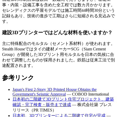
事・内装・設備工事を含めた全工程では数カ月かかります。
セレンディクスの平屋モデルでは施工時間44時間30分という
記録もあり、技術の進歩で工期はさらに短縮される見込みで
す。
建設3Dプリンターではどんな材料を使いますか？
主に特殊配合のモルタル（セメント系材料）が使われます。
Stealth Houseではタイの建材メーカーSCG（Siam Cement
Group）が開発した3Dプリント用モルタルを日本の気候に合
わせて調整したものが採用されました。鉄筋は従来工法で別
途配置されます。
参考リンク
Japan's First 2-Story 3D Printed House Obtains the
Government's Seismic Approval
— COBOD International
日本初の二階建て3Dプリント住宅プロジェクト、建築
確認・完了検査・販売まで達成
— 株式会社築 プレス
リリース（PR TIMES）
日本初、3Dプリンターによる二階建て住宅が完成
—