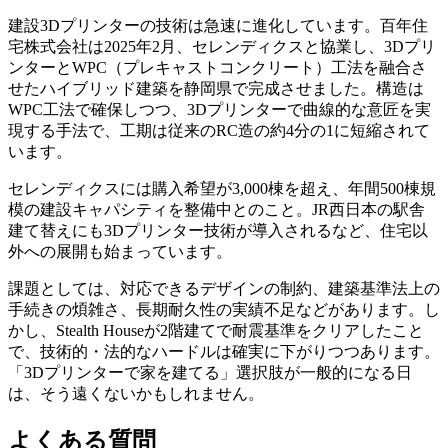
建設3Dプリンターの技術は急速に進化しています。百年住
宅株式会社は2025年2月、セレンディクスと協業し、3Dプリ
ンターとWPC（プレキャストコンクリート）工法を融合さ
せたハイブリッド建築を静岡県で完成させました。構造は
WPC工法で確保しつつ、3Dプリンターで曲線的な意匠を実
現する手法で、工期は従来のRC造の約4分の1に短縮されて
います。
セレンディクスには購入希望が3,000棟を超え、年間500棟規
模の建設キャパシティを整備中とのこと。JR西日本の駅舎
建て替えにも3Dプリンター技術が導入されるなど、住宅以
外への展開も始まっています。
課題としては、対応できるデザインの制約、建築基準法上の
手続きの煩雑さ、長期耐久性の実績不足などがあります。し
かし、Stealth Houseが2階建てで耐震基準をクリアしたこと
で、技術的・法的なハードルは確実に下がりつつあります。
「3Dプリンターで家を建てる」選択肢が一般的になる日
は、そう遠くないかもしれません。
よくある質問