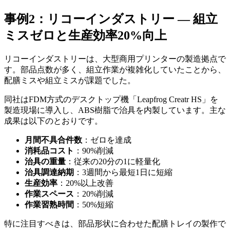
事例2：リコーインダストリー — 組立
ミスゼロと生産効率20%向上
リコーインダストリーは、大型商用プリンターの製造拠点で
す。部品点数が多く、組立作業が複雑化していたことから、
配膳ミスや組立ミスが課題でした。
同社はFDM方式のデスクトップ機「Leapfrog Creatr HS」を
製造現場に導入し、ABS樹脂で治具を内製しています。主な
成果は以下のとおりです。
月間不具合件数
：ゼロを達成
消耗品コスト
：90%削減
治具の重量
：従来の20分の1に軽量化
治具調達納期
：3週間から最短1日に短縮
生産効率
：20%以上改善
作業スペース
：20%削減
作業習熟時間
：50%短縮
特に注目すべきは、部品形状に合わせた配膳トレイの製作で