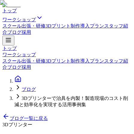
トップ
ワークショップ
スクール
出張・研修
3Dプリント制作
導入プラン
スタッフ紹
介
ブログ
採用
トップ
ワークショップ
スクール
出張・研修
3Dプリント制作
導入プラン
スタッフ紹
介
ブログ
採用
ブログ
3Dプリンターで治具を内製！製造現場のコスト削
減と効率化を実現する活用事例集
ブログ一覧に戻る
3Dプリンター