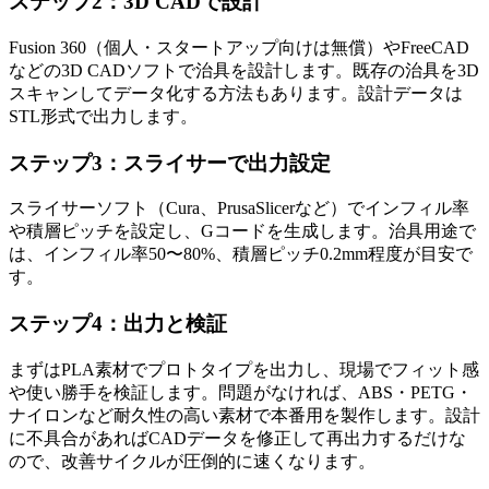
ステップ2：3D CADで設計
Fusion 360（個人・スタートアップ向けは無償）やFreeCAD
などの3D CADソフトで治具を設計します。既存の治具を3D
スキャンしてデータ化する方法もあります。設計データは
STL形式で出力します。
ステップ3：スライサーで出力設定
スライサーソフト（Cura、PrusaSlicerなど）でインフィル率
や積層ピッチを設定し、Gコードを生成します。治具用途で
は、インフィル率50〜80%、積層ピッチ0.2mm程度が目安で
す。
ステップ4：出力と検証
まずはPLA素材でプロトタイプを出力し、現場でフィット感
や使い勝手を検証します。問題がなければ、ABS・PETG・
ナイロンなど耐久性の高い素材で本番用を製作します。設計
に不具合があればCADデータを修正して再出力するだけな
ので、改善サイクルが圧倒的に速くなります。