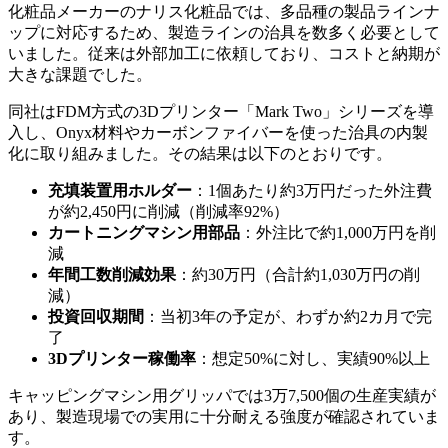
化粧品メーカーのナリス化粧品では、多品種の製品ラインナ
ップに対応するため、製造ラインの治具を数多く必要として
いました。従来は外部加工に依頼しており、コストと納期が
大きな課題でした。
同社はFDM方式の3Dプリンター「Mark Two」シリーズを導
入し、Onyx材料やカーボンファイバーを使った治具の内製
化に取り組みました。その結果は以下のとおりです。
充填装置用ホルダー
：1個あたり約3万円だった外注費
が約2,450円に削減（削減率92%）
カートニングマシン用部品
：外注比で約1,000万円を削
減
年間工数削減効果
：約30万円（合計約1,030万円の削
減）
投資回収期間
：当初3年の予定が、わずか約2カ月で完
了
3Dプリンター稼働率
：想定50%に対し、実績90%以上
キャッピングマシン用グリッパでは3万7,500個の生産実績が
あり、製造現場での実用に十分耐える強度が確認されていま
す。