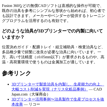
Fusion 360などの無償CADソフトは直感的な操作が可能で、
既存の治具を参考にシンプルな形状から始めれば、初心者で
も設計できます。メーカーやベンダーが提供するトレーニン
グプログラムを活用するのも有効です。
どのような治具が3Dプリンターでの内製に向いて
いますか？
位置決めガイド・配膳トレイ・組立補助具・検査治具など、
多品種少量で頻繁に改良が必要な治具に向いています。一
方、高い寸法精度（±0.05mm以下）が要求されるものや、高
温・高荷重環境で使うものは金属加工が適しています。
参考リンク
3Dプリンターで製造治具を内製し、生産能力の向上、
大幅コスト削減を実現（ナリス化粧品事例）
— CAD
Japan.com（大塚商会）
3Dプリンター活用事例〜治具製作で生産プロセスを抜
本改善
— リコー