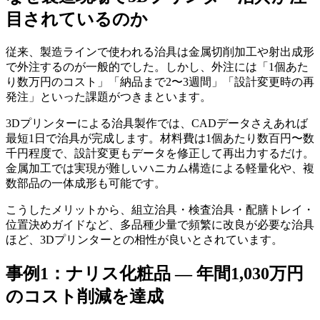
目されているのか
従来、製造ラインで使われる治具は金属切削加工や射出成形
で外注するのが一般的でした。しかし、外注には「1個あた
り数万円のコスト」「納品まで2〜3週間」「設計変更時の再
発注」といった課題がつきまといます。
3Dプリンターによる治具製作では、CADデータさえあれば
最短1日で治具が完成します。材料費は1個あたり数百円〜数
千円程度で、設計変更もデータを修正して再出力するだけ。
金属加工では実現が難しいハニカム構造による軽量化や、複
数部品の一体成形も可能です。
こうしたメリットから、組立治具・検査治具・配膳トレイ・
位置決めガイドなど、多品種少量で頻繁に改良が必要な治具
ほど、3Dプリンターとの相性が良いとされています。
事例1：ナリス化粧品 — 年間1,030万円
のコスト削減を達成