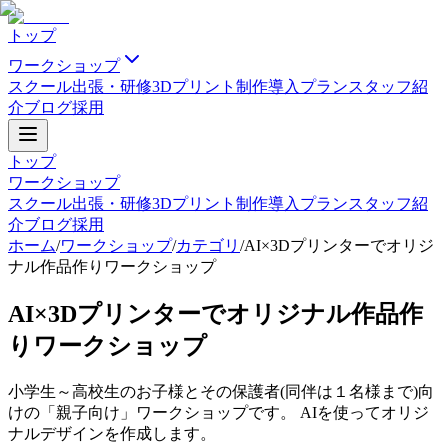
トップ
ワークショップ
スクール
出張・研修
3Dプリント制作
導入プラン
スタッフ紹
介
ブログ
採用
トップ
ワークショップ
スクール
出張・研修
3Dプリント制作
導入プラン
スタッフ紹
介
ブログ
採用
ホーム
/
ワークショップ
/
カテゴリ
/
AI×3Dプリンターでオリジ
ナル作品作りワークショップ
AI×3Dプリンターでオリジナル作品作
りワークショップ
小学生～高校生のお子様とその保護者(同伴は１名様まで)向
けの「親子向け」ワークショップです。 AIを使ってオリジ
ナルデザインを作成します。