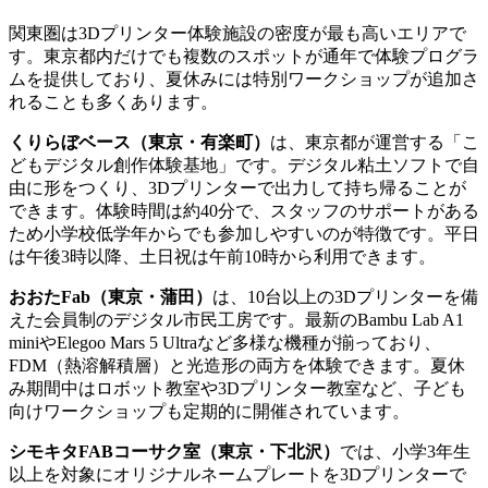
関東圏は3Dプリンター体験施設の密度が最も高いエリアで
す。東京都内だけでも複数のスポットが通年で体験プログラ
ムを提供しており、夏休みには特別ワークショップが追加さ
れることも多くあります。
くりらぼベース（東京・有楽町）
は、東京都が運営する「こ
どもデジタル創作体験基地」です。デジタル粘土ソフトで自
由に形をつくり、3Dプリンターで出力して持ち帰ることが
できます。体験時間は約40分で、スタッフのサポートがある
ため小学校低学年からでも参加しやすいのが特徴です。平日
は午後3時以降、土日祝は午前10時から利用できます。
おおたFab（東京・蒲田）
は、10台以上の3Dプリンターを備
えた会員制のデジタル市民工房です。最新のBambu Lab A1
miniやElegoo Mars 5 Ultraなど多様な機種が揃っており、
FDM（熱溶解積層）と光造形の両方を体験できます。夏休
み期間中はロボット教室や3Dプリンター教室など、子ども
向けワークショップも定期的に開催されています。
シモキタFABコーサク室（東京・下北沢）
では、小学3年生
以上を対象にオリジナルネームプレートを3Dプリンターで