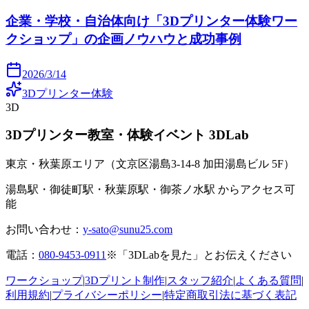
企業・学校・自治体向け「3Dプリンター体験ワー
クショップ」の企画ノウハウと成功事例
2026/3/14
3Dプリンター体験
3D
3Dプリンター教室・体験イベント 3DLab
東京・秋葉原エリア（文京区湯島3-14-8 加田湯島ビル 5F）
湯島駅・御徒町駅・秋葉原駅・御茶ノ水駅 からアクセス可
能
お問い合わせ：
y-sato@sunu25.com
電話：
080-9453-0911
※「3DLabを見た」とお伝えください
ワークショップ
|
3Dプリント制作
|
スタッフ紹介
|
よくある質問
|
利用規約
|
プライバシーポリシー
|
特定商取引法に基づく表記