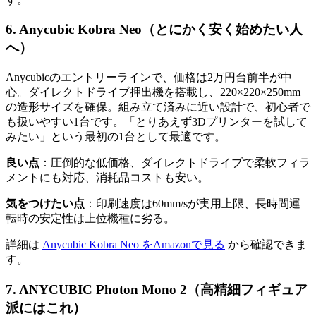
6. Anycubic Kobra Neo（とにかく安く始めたい人
へ）
Anycubicのエントリーラインで、価格は2万円台前半が中
心。ダイレクトドライブ押出機を搭載し、220×220×250mm
の造形サイズを確保。組み立て済みに近い設計で、初心者で
も扱いやすい1台です。「とりあえず3Dプリンターを試して
みたい」という最初の1台として最適です。
良い点
：圧倒的な低価格、ダイレクトドライブで柔軟フィラ
メントにも対応、消耗品コストも安い。
気をつけたい点
：印刷速度は60mm/sが実用上限、長時間運
転時の安定性は上位機種に劣る。
詳細は
Anycubic Kobra Neo をAmazonで見る
から確認できま
す。
7. ANYCUBIC Photon Mono 2（高精細フィギュア
派にはこれ）