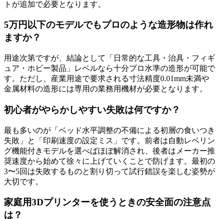
トが追加で必要となります。
5万円以下のモデルでもプロのような造形物は作れ
ますか？
用途次第ですが、結論として「日常的な工具・治具・フィギ
ュア・ホビー製品」レベルなら十分プロ水準の造形が可能で
す。ただし、産業用途で要求される寸法精度0.01mm未満や
金属材料の造形には専用の業務用機材が必要となります。
初心者がやらかしやすい失敗は何ですか？
最も多いのが「ベッド水平調整の不備による初層の食いつき
失敗」と「印刷速度の設定ミス」です。前者は自動レベリン
グ機能付きモデルを選べばほぼ解消され、後者はメーカー推
奨速度から始めて徐々に上げていくことで防げます。最初の
3〜5回は失敗するものと割り切って試行錯誤を楽しむ姿勢が
大切です。
家庭用3Dプリンターを使うときの安全面の注意点
は？