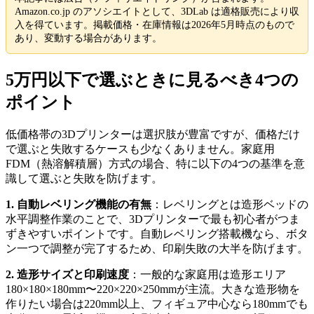
Amazon.co.jp のアソシエイトとして、3DLab は適格販売により収
入を得ています。掲載価格・在庫情報は2026年5月時点のもので
あり、変動する場合があります。
5万円以下で選ぶときに見るべき4つの
ポイント
低価格帯の3Dプリンターは選択肢が豊富ですが、価格だけ
で選ぶと失敗するケースも少なくありません。家庭用
FDM（熱溶解積層）方式の場合、特に以下の4つの基準を意
識して選ぶと失敗を防げます。
1. 自動レベリング機能の有無
：レベリングとは造形ベッドの
水平調整作業のことで、3Dプリンターで最も初心者がつま
ずきやすいポイントです。自動レベリング搭載機なら、ボタ
ン一つで調整が完了するため、印刷失敗の大半を防げます。
2. 造形サイズと印刷速度
：一般的な家庭用は造形エリア
180×180×180mm〜220×220×250mmが主流。大きな造形物を
作りたい場合は220mm以上、フィギュア中心なら180mmでも