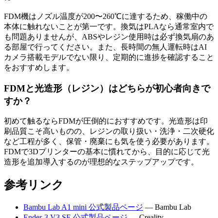
FDM機はノズル温度が200〜260℃に達するため、稼働中の
本体に触れないことが第一です。換気はPLAなら通常室内で
も問題ありませんが、ABSやレジン使用時は必ず換気扇のあ
る部屋で行ってください。また、長時間の無人運転時はAI
カメラ搭載モデルでない限り、定期的に進捗を確認すること
をおすすめします。
FDMと光造形（レジン）はどちらが初心者向きで
すか？
初めて触るならFDMが圧倒的におすすめです。光造形は印
刷品質こそ高いものの、レジンの取り扱い・洗浄・二次硬化
など工程が多く、保管・廃棄にも気を使う必要があります。
FDMで3Dプリンターの基本に慣れてから、目的に応じて光
造形を追加導入するのが理想的なステップアップです。
参考リンク
Bambu Lab A1 mini 公式製品ページ
— Bambu Lab
Ender-3 V3 SE 公式製品ページ
— Creality