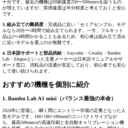
十分です。最近の機種は印刷速度250〜500mm/sを謳うもの
が増えていますが、実用速度は半分程度と考えておくと安心
です。
3. 組み立ての難易度
：完成品に近い「セミアセンブル」モデ
ルなら20分〜1時間で組み立てられます。一方、フルキット
品は2〜4時間かかることもあるため、初心者は組み立て済み
に近いモデルを選ぶのが無難です。
4. 日本語サポートと部品供給
：Anycubic・Creality・Bambu
Lab・Elegooといった主要メーカーは日本語マニュアルやサ
ポート窓口、消耗品の流通が安定しており、初心者でも安心
して使い続けられます。
おすすめ7機種を個別に紹介
1. Bambu Lab A1 mini（バランス最強の本命）
2024年に登場し、瞬く間にエントリー市場の定番となった人
気モデルです。180×180×180mmのコンパクトサイズなが
ら、最高500mm/sの高速印刷と全自動キャリブレーション機