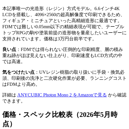
本記事唯一の光造形（レジン）方式モデル。6.6インチ4K
LCDを搭載し、4096×2560の超高解像度で印刷できるため、
フィギュア・ミニチュアといった高精細造形に最適です。
FDMでは難しい0.05mm以下の精細表現が可能で、テーブル
トップRPGの駒や塗装前提の造形物を量産したいユーザーに
支持されています。価格は3万円台前半です。
良い点
：FDMでは得られない圧倒的な印刷精度、層の積み
重ね跡がほぼ見えない仕上がり、印刷速度もLCD方式の中
では高速。
気をつけたい点
：UVレジン樹脂の取り扱いに手袋・換気必
須、印刷後の洗浄と二次硬化作業が必要、ランニングコスト
はFDMより高め。
詳細は
ANYCUBIC Photon Mono 2 をAmazonで見る
から確認
できます。
価格・スペック比較表（2026年5月時
点）