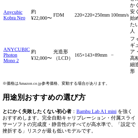
か
約
安
Anycubic
FDM
220×220×250mm
100mm/s
Kobra Neo
¥22,000〜
始
た
人
フ
ギ
ANYCUBIC
約
光造形
ア
Photon
165×143×89mm
−
¥32,000〜
（LCD）
高
Mono 2
細
形
※価格はAmazon.co.jp参考価格、変動する場合があります。
用途別おすすめの選び方
とにかく失敗したくない初心者
：
Bambu Lab A1 mini
を強く
おすすめします。完全自動キャリブレーション・付属スライ
サーソフトの完成度・静音性のすべてが高水準で、「設定で
挫折する」リスクが最も低いモデルです。