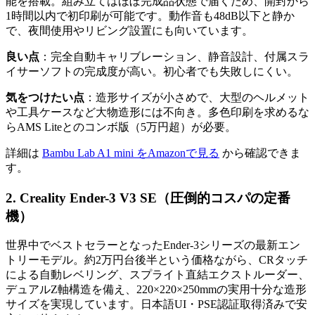
能を搭載。組み立てはほぼ完成品状態で届くため、開封から
1時間以内で初印刷が可能です。動作音も48dB以下と静か
で、夜間使用やリビング設置にも向いています。
良い点
：完全自動キャリブレーション、静音設計、付属スラ
イサーソフトの完成度が高い。初心者でも失敗しにくい。
気をつけたい点
：造形サイズが小さめで、大型のヘルメット
や工具ケースなど大物造形には不向き。多色印刷を求めるな
らAMS Liteとのコンボ版（5万円超）が必要。
詳細は
Bambu Lab A1 mini をAmazonで見る
から確認できま
す。
2. Creality Ender-3 V3 SE（圧倒的コスパの定番
機）
世界中でベストセラーとなったEnder-3シリーズの最新エン
トリーモデル。約2万円台後半という価格ながら、CRタッチ
による自動レベリング、スプライト直結エクストルーダー、
デュアルZ軸構造を備え、220×220×250mmの実用十分な造形
サイズを実現しています。日本語UI・PSE認証取得済みで安