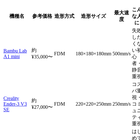
こ
最大速
機種名
参考価格
造形方式
造形サイズ
な
度
に
失
し
く
約
い
Bambu Lab
FDM
180×180×180mm
500mm/s
A1 mini
¥35,000〜
心
者
静
重
コ
パ
視
Creality
約
Ender-3 V3
FDM
220×220×250mm
250mm/s
コ
¥27,000〜
SE
ュ
テ
重
は
め