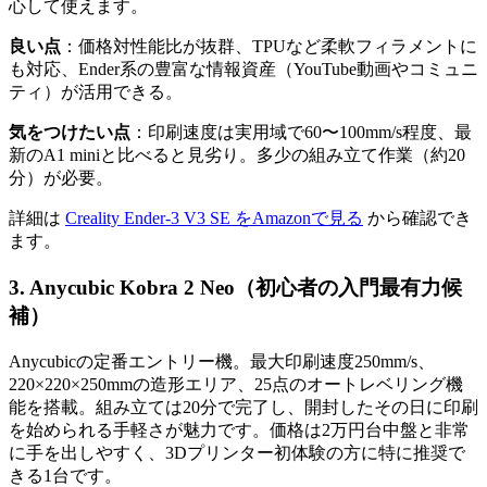
心して使えます。
良い点
：価格対性能比が抜群、TPUなど柔軟フィラメントに
も対応、Ender系の豊富な情報資産（YouTube動画やコミュニ
ティ）が活用できる。
気をつけたい点
：印刷速度は実用域で60〜100mm/s程度、最
新のA1 miniと比べると見劣り。多少の組み立て作業（約20
分）が必要。
詳細は
Creality Ender-3 V3 SE をAmazonで見る
から確認でき
ます。
3. Anycubic Kobra 2 Neo（初心者の入門最有力候
補）
Anycubicの定番エントリー機。最大印刷速度250mm/s、
220×220×250mmの造形エリア、25点のオートレベリング機
能を搭載。組み立ては20分で完了し、開封したその日に印刷
を始められる手軽さが魅力です。価格は2万円台中盤と非常
に手を出しやすく、3Dプリンター初体験の方に特に推奨で
きる1台です。