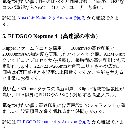
気をつけたい点
：Neoと比べると価格は数千円高め、純粋な
コスパ重視ならNeoで十分というユーザーも多い。
詳細は
Anycubic Kobra 2 をAmazonで見る
から確認できま
す。
5. ELEGOO Neptune 4（高速派の本命）
Klipperファームウェアを採用し、500mm/sの高速印刷と
20,000mm/s²の加速度を実現したハイスペック機。ARM 64bit
クアッドコアプロセッサを搭載し、長時間の高速印刷でも安
定動作します。225×225×265mmと造形エリアもやや広め。
価格は4万円前後と本記事の上限近くですが、性能を考える
と非常にお得です。
良い点
：500mm/sクラスの高速印刷、Klipper搭載で拡張性が
高い、PLA以外にPETGやABSにも対応する高温ノズル。
気をつけたい点
：高速印刷には専用設計のフィラメントが望
ましい、設定項目が多く慣れるまで時間がかかる。
詳細は
ELEGOO Neptune 4 をAmazonで見る
から確認できま
す。