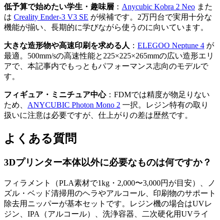
低予算で始めたい学生・趣味層
：
Anycubic Kobra 2 Neo
また
は
Creality Ender-3 V3 SE
が候補です。2万円台で実用十分な
機能が揃い、長期的に学びながら使うのに向いています。
大きな造形物や高速印刷を求める人
：
ELEGOO Neptune 4
が
最適。500mm/sの高速性能と225×225×265mmの広い造形エリ
アで、本記事内でもっともパフォーマンス志向のモデルで
す。
フィギュア・ミニチュア中心
：FDMでは精度が物足りない
ため、
ANYCUBIC Photon Mono 2
一択。レジン特有の取り
扱いに注意は必要ですが、仕上がりの差は歴然です。
よくある質問
3Dプリンター本体以外に必要なものは何ですか？
フィラメント（PLA素材で1kg・2,000〜3,000円が目安）、ノ
ズル・ベッド清掃用のヘラやアルコール、印刷物のサポート
除去用ニッパーが基本セットです。レジン機の場合はUVレ
ジン、IPA（アルコール）、洗浄容器、二次硬化用UVライ