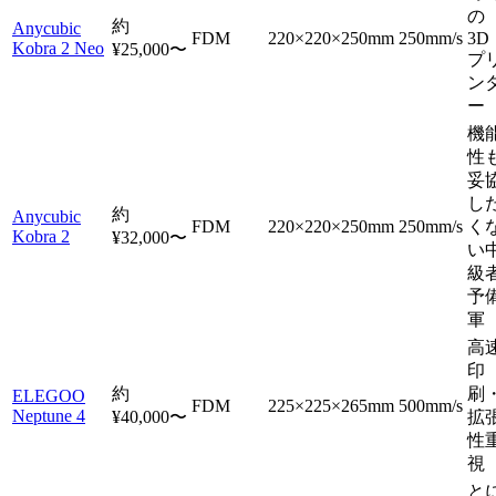
の
約
Anycubic
FDM
220×220×250mm
250mm/s
3D
Kobra 2 Neo
¥25,000〜
プ
ン
ー
機
性
妥
し
約
Anycubic
FDM
220×220×250mm
250mm/s
く
Kobra 2
¥32,000〜
い
級
予
軍
高
印
約
刷
ELEGOO
FDM
225×225×265mm
500mm/s
Neptune 4
¥40,000〜
拡
性
視
と