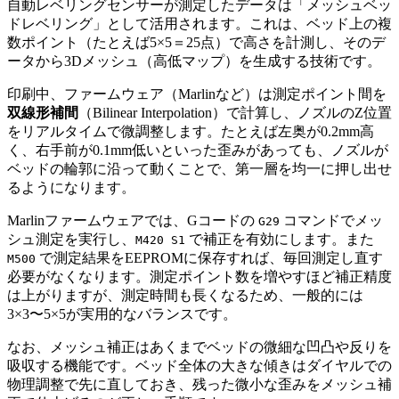
自動レベリングセンサーが測定したデータは「メッシュベッ
ドレベリング」として活用されます。これは、ベッド上の複
数ポイント（たとえば5×5＝25点）で高さを計測し、そのデ
ータから3Dメッシュ（高低マップ）を生成する技術です。
印刷中、ファームウェア（Marlinなど）は測定ポイント間を
双線形補間
（Bilinear Interpolation）で計算し、ノズルのZ位置
をリアルタイムで微調整します。たとえば左奥が0.2mm高
く、右手前が0.1mm低いといった歪みがあっても、ノズルが
ベッドの輪郭に沿って動くことで、第一層を均一に押し出せ
るようになります。
Marlinファームウェアでは、Gコードの
コマンドでメッ
G29
シュ測定を実行し、
で補正を有効にします。また
M420 S1
で測定結果をEEPROMに保存すれば、毎回測定し直す
M500
必要がなくなります。測定ポイント数を増やすほど補正精度
は上がりますが、測定時間も長くなるため、一般的には
3×3〜5×5が実用的なバランスです。
なお、メッシュ補正はあくまでベッドの微細な凹凸や反りを
吸収する機能です。ベッド全体の大きな傾きはダイヤルでの
物理調整で先に直しておき、残った微小な歪みをメッシュ補