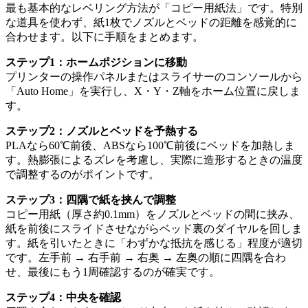
最も基本的なレベリング方法が「コピー用紙法」です。特別
な道具を使わず、紙1枚でノズルとベッドの距離を感覚的に
合わせます。以下に手順をまとめます。
ステップ1：ホームポジションに移動
プリンターの操作パネルまたはスライサーのコンソールから
「Auto Home」を実行し、X・Y・Z軸をホーム位置に戻しま
す。
ステップ2：ノズルとベッドを予熱する
PLAなら60℃前後、ABSなら100℃前後にベッドを加熱しま
す。熱膨張によるズレを考慮し、実際に造形するときの温度
で調整するのがポイントです。
ステップ3：四隅で紙を挟んで調整
コピー用紙（厚さ約0.1mm）をノズルとベッドの間に挟み、
紙を前後にスライドさせながらベッド裏のダイヤルを回しま
す。紙を引いたときに「わずかな抵抗を感じる」程度が適切
です。左手前 → 右手前 → 右奥 → 左奥の順に四隅を合わ
せ、最後にもう1周確認するのが確実です。
ステップ4：中央を確認