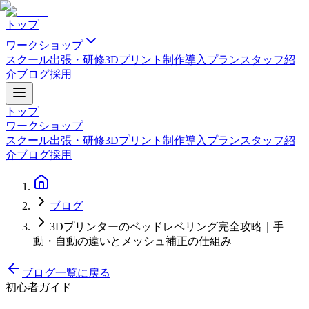
トップ
ワークショップ
スクール
出張・研修
3Dプリント制作
導入プラン
スタッフ紹
介
ブログ
採用
トップ
ワークショップ
スクール
出張・研修
3Dプリント制作
導入プラン
スタッフ紹
介
ブログ
採用
ブログ
3Dプリンターのベッドレベリング完全攻略｜手
動・自動の違いとメッシュ補正の仕組み
ブログ一覧に戻る
初心者ガイド