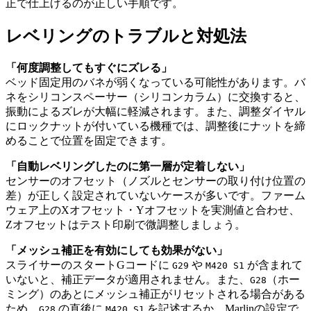
正で仕上げるのが正しい手順です。
レベリングのトラブルと対処法
「何度調整してもすぐにズレる」
ベッド固定用のバネが弱くなっている可能性があります。バ
ネをシリコンスペーサー（シリコンカラム）に交換すると、
振動によるズレが大幅に軽減されます。また、調整ダイヤル
にロックナットが付いている機種では、調整後にナットを締
めることで位置を固定できます。
「自動レベリングしたのに第一層が定着しない」
センサーのオフセット（ノズルとセンサーの取り付け位置の
差）が正しく設定されていないケースが多いです。ファーム
ウェア上のXオフセット・Yオフセットを実測値と合わせ、
Zオフセットはテスト印刷で微調整しましょう。
「メッシュ補正を有効にしても効果がない」
スライサーのスタートGコードに
や
が含まれて
G29
M420 S1
いないと、補正データが適用されません。また、
（ホー
G28
ミング）のあとにメッシュ補正がリセットされる場合がある
ため、
の直後に
を記述するか、Marlinの設定で
G28
M420 S1