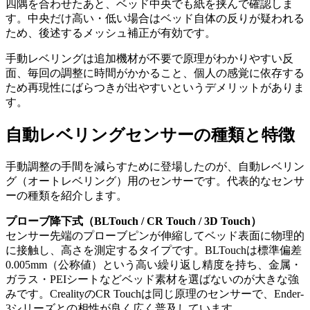
四隅を合わせたあと、ベッド中央でも紙を挟んで確認しま
す。中央だけ高い・低い場合はベッド自体の反りが疑われる
ため、後述するメッシュ補正が有効です。
手動レベリングは追加機材が不要で原理がわかりやすい反
面、毎回の調整に時間がかかること、個人の感覚に依存する
ため再現性にばらつきが出やすいというデメリットがありま
す。
自動レベリングセンサーの種類と特徴
手動調整の手間を減らすために登場したのが、自動レベリン
グ（オートレベリング）用のセンサーです。代表的なセンサ
ーの種類を紹介します。
プローブ降下式（BLTouch / CR Touch / 3D Touch）
センサー先端のプローブピンが伸縮してベッド表面に物理的
に接触し、高さを測定するタイプです。BLTouchは標準偏差
0.005mm（公称値）という高い繰り返し精度を持ち、金属・
ガラス・PEIシートなどベッド素材を選ばないのが大きな強
みです。CrealityのCR Touchは同じ原理のセンサーで、Ender-
3シリーズとの相性が良く広く普及しています。