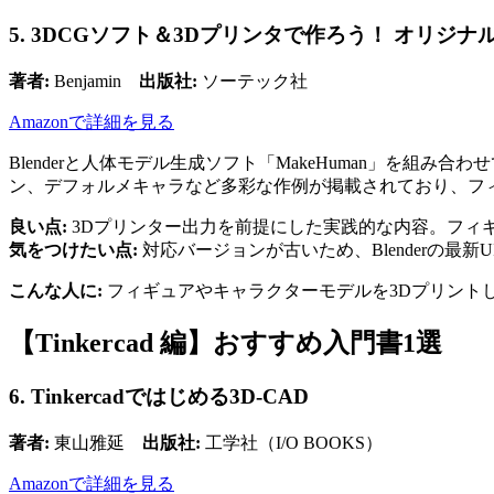
5. 3DCGソフト＆3Dプリンタで作ろう！ オリジ
著者:
Benjamin
出版社:
ソーテック社
Amazonで詳細を見る
Blenderと人体モデル生成ソフト「MakeHuman」を
ン、デフォルメキャラなど多彩な作例が掲載されており、フ
良い点:
3Dプリンター出力を前提にした実践的な内容。フィ
気をつけたい点:
対応バージョンが古いため、Blenderの最
こんな人に:
フィギュアやキャラクターモデルを3Dプリントした
【Tinkercad 編】おすすめ入門書1選
6. Tinkercadではじめる3D-CAD
著者:
東山雅延
出版社:
工学社（I/O BOOKS）
Amazonで詳細を見る