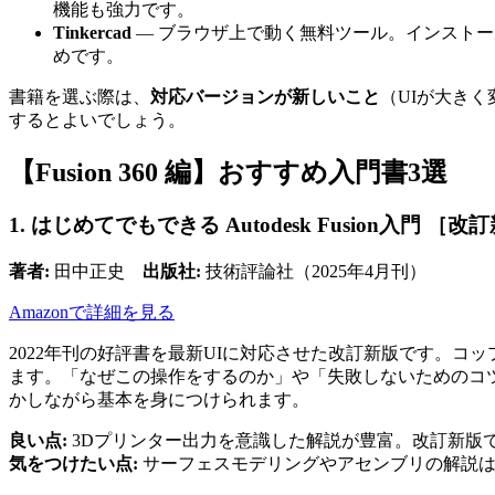
機能も強力です。
Tinkercad
— ブラウザ上で動く無料ツール。インスト
めです。
書籍を選ぶ際は、
対応バージョンが新しいこと
（UIが大き
するとよいでしょう。
【Fusion 360 編】おすすめ入門書3選
1. はじめてでもできる Autodesk Fusion入門 ［改
著者:
田中正史
出版社:
技術評論社（2025年4月刊）
Amazonで詳細を見る
2022年刊の好評書を最新UIに対応させた改訂新版です。
ます。「なぜこの操作をするのか」や「失敗しないためのコ
かしながら基本を身につけられます。
良い点:
3Dプリンター出力を意識した解説が豊富。改訂新版で
気をつけたい点:
サーフェスモデリングやアセンブリの解説は