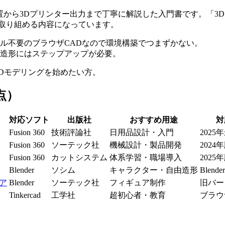
形の配置から3Dプリンター出力まで丁寧に解説した入門書です。「
も取り組める内容になっています。
ストール不要のブラウザCADなので環境構築でつまずかない。
複雑な造形にはステップアップが必要。
Dモデリングを始めたい方。
点）
対応ソフト
出版社
おすすめ用途
対
Fusion 360
技術評論社
日用品設計・入門
2025
Fusion 360
ソーテック社
機械設計・製品開発
2024
Fusion 360
カットシステム
体系学習・職場導入
2025
Blender
ソシム
キャラクター・自由造形
Blend
ア
Blender
ソーテック社
フィギュア制作
旧バー
Tinkercad
工学社
超初心者・教育
ブラウ