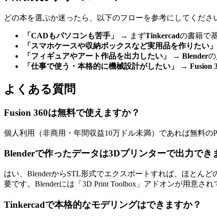
どの本を選ぶか迷ったら、以下のフローを参考にしてくださ
「CADもパソコンも苦手」
→ まず
Tinkercad
の書籍で基
「スマホケースや収納ボックスなど実用品を作りたい」
「フィギュアやアート作品を出力したい」
→
Blender
の
「仕事で使う・本格的に機械設計がしたい」
→
Fusion 
よくある質問
Fusion 360は無料で使えますか？
個人利用（非商用・年間収益10万ドル未満）であれば無料のP
Blenderで作ったデータは3Dプリンターで出力で
はい、BlenderからSTL形式でエクスポートすれば、ほ
要です。Blenderには「3D Print Toolbox」アドオンが用意
Tinkercadで本格的なモデリングはできますか？