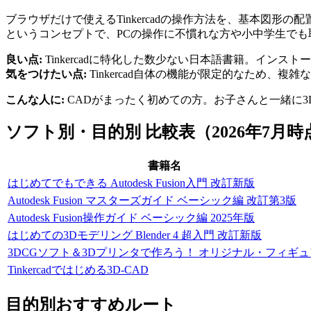
ブラウザだけで使えるTinkercadの操作方法を、基本図
というコンセプトで、PCの操作に不慣れな方や小中学生で
良い点:
Tinkercadに特化した数少ない日本語書籍。イン
気をつけたい点:
Tinkercad自体の機能が限定的なため、
こんな人に:
CADがまったく初めての方。お子さんと一緒に3
ソフト別・目的別 比較表（2026年7月時
書籍名
はじめてでもできる Autodesk Fusion入門 改訂新版
Autodesk Fusion マスターズガイド ベーシック編 改訂第3版
Autodesk Fusion操作ガイド ベーシック編 2025年版
はじめての3Dモデリング Blender 4 超入門 改訂新版
3DCGソフト＆3Dプリンタで作ろう！ オリジナル・フィギュ
Tinkercadではじめる3D-CAD
目的別おすすめルート