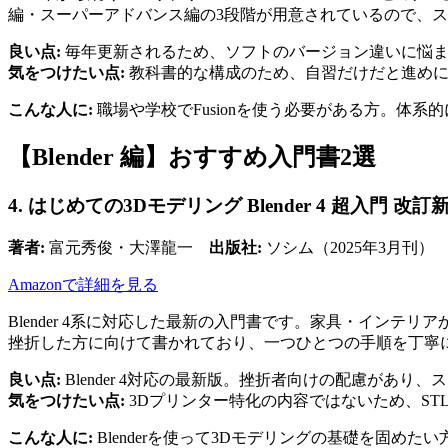
編・スーパーアドバンス編の3段階が用意されているので、
良い点:
毎年更新されるため、ソフトのバージョン違いに悩ま
気をつけたい点:
教科書的な構成のため、自習だけだと進めに
こんな人に:
職場や学校でFusionを使う必要がある方。体系
【Blender 編】おすすめ入門書2選
4. はじめての3Dモデリング Blender 4 超入門 改訂
著者:
富元秀俊・大澤龍一
出版社:
ソシム（2025年3月刊）
Amazonで詳細を見る
Blender 4系に対応した最新の入門書です。家具・イン
挫折した方に向けて書かれており、一つひとつの手順を丁寧
良い点:
Blender 4対応の最新版。挫折者向けの配慮があり
気をつけたい点:
3Dプリンター特化の内容ではないため、S
こんな人に:
Blenderを使って3Dモデリングの基礎を固