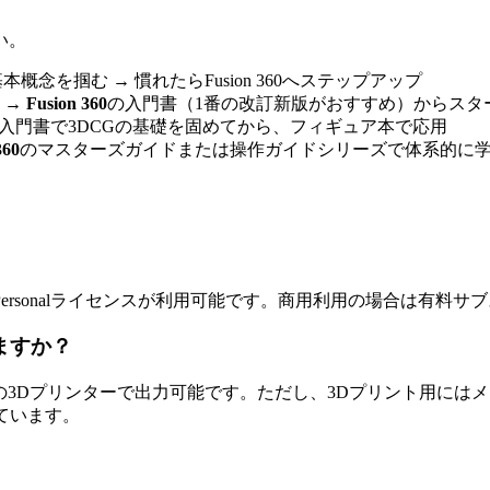
い。
本概念を掴む → 慣れたらFusion 360へステップアップ
→
Fusion 360
の入門書（1番の改訂新版がおすすめ）からスタ
入門書で3DCGの基礎を固めてから、フィギュア本で応用
360
のマスターズガイドまたは操作ガイドシリーズで体系的に
ersonalライセンスが利用可能です。商用利用の場合は有料
きますか？
とんどの3Dプリンターで出力可能です。ただし、3Dプリント用
されています。