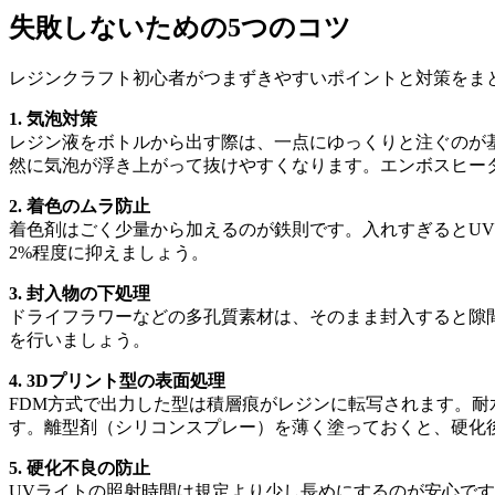
失敗しないための5つのコツ
レジンクラフト初心者がつまずきやすいポイントと対策をま
1. 気泡対策
レジン液をボトルから出す際は、一点にゆっくりと注ぐのが
然に気泡が浮き上がって抜けやすくなります。エンボスヒー
2. 着色のムラ防止
着色剤はごく少量から加えるのが鉄則です。入れすぎるとU
2%程度に抑えましょう。
3. 封入物の下処理
ドライフラワーなどの多孔質素材は、そのまま封入すると隙
を行いましょう。
4. 3Dプリント型の表面処理
FDM方式で出力した型は積層痕がレジンに転写されます。耐水
す。離型剤（シリコンスプレー）を薄く塗っておくと、硬化
5. 硬化不良の防止
UVライトの照射時間は規定より少し長めにするのが安心で