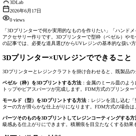
3DLab
2026年6月17日
0
views
「3Dプリンターで何か実用的なものを作りたい」「ハンドメ
アクセサリー作りです。3Dプリンターで型枠（ベゼル）や
の記事では、必要な道具選びからUVレジンの基本的な扱い
3Dプリンター×UVレジンでできること
3Dプリンターとレジンクラフトを掛け合わせると、既製品
ベゼル（枠）を3Dプリントする方法
：金属のミール皿のよう
トップやピアスパーツが完成します。FDM方式のプリンター
モールド（型）を3Dプリントする方法
：レジンを流し込む「
ターの方が滑らかな仕上がりになります。FDM方式の場合は
パーツそのものを3Dプリントしてレジンコーティングする方
級感ある仕上がりにできます。積層痕を目立たなくする効果