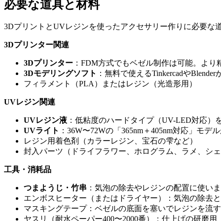
必要な道具と材料
3DプリントとUVレジンを使ったアクセサリー作りに必要
3Dプリンター関連
3Dプリンター
：FDM方式でもベゼル制作は可能。より
3Dモデリングソフト
：無料で使えるTinkercadやBlen
フィラメント（PLA）またはレジン（光造形用）
UVレジン関連
UVレジン液
：低粘度のハードタイプ（UV-LED対応
UVライト
：36W〜72Wの「365nm＋405nm対応」
レジン用着色剤（カラーレジン、宝石の雫など）
封入パーツ（ドライフラワー、ホログラム、ラメ、シェ
工具・消耗品
つまようじ・竹串
：気泡の除去やレジンの配置に使いま
エンボスヒーター（またはドライヤー）：気泡の除去と
マスキングテープ：ベゼルの底面を塞いでレジンを流す
ヤスリ（耐水ペーパー400〜2000番）：仕上げの研磨用