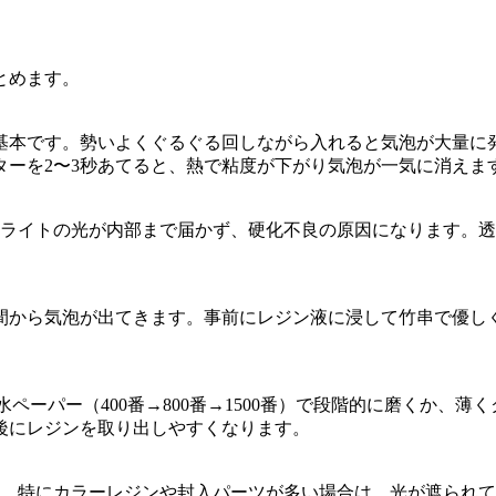
とめます。
基本です。勢いよくぐるぐる回しながら入れると気泡が大量に発
ターを2〜3秒あてると、熱で粘度が下がり気泡が一気に消えま
Vライトの光が内部まで届かず、硬化不良の原因になります。透
間から気泡が出てきます。事前にレジン液に浸して竹串で優し
ペーパー（400番→800番→1500番）で段階的に磨くか、
後にレジンを取り出しやすくなります。
す。特にカラーレジンや封入パーツが多い場合は、光が遮られ