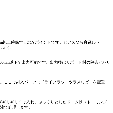
は1mm以上確保するのがポイントです。ピアスなら直径15〜
しょう。
0.05mm以下で出力可能です。出力後はサポート材の除去とバリ
す。ここで封入パーツ（ドライフラワーやラメなど）を配置
縁ギリギリまで入れ、ぷっくりとしたドーム状（ドーミング）
り液で処理します。