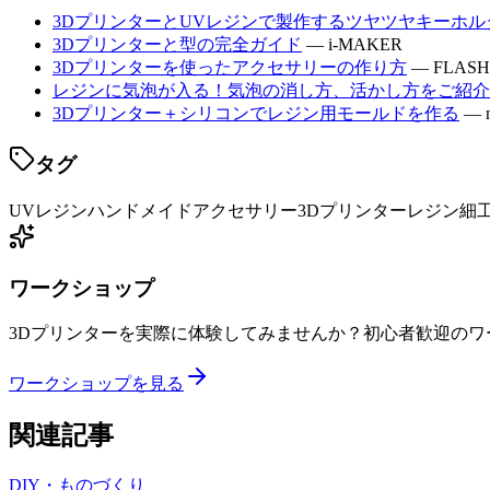
3DプリンターとUVレジンで製作するツヤツヤキーホル
3Dプリンターと型の完全ガイド
— i-MAKER
3Dプリンターを使ったアクセサリーの作り方
— FLASH
レジンに気泡が入る！気泡の消し方、活かし方をご紹介
3Dプリンター＋シリコンでレジン用モールドを作る
— n
タグ
UVレジン
ハンドメイド
アクセサリー
3Dプリンター
レジン細
ワークショップ
3Dプリンターを実際に体験してみませんか？初心者歓迎のワ
ワークショップを見る
関連記事
DIY・ものづくり