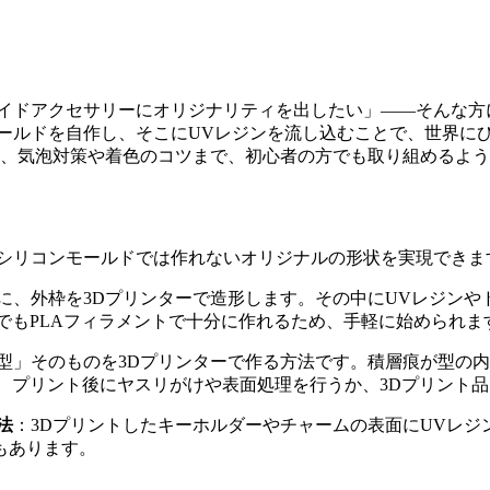
イドアクセサリーにオリジナリティを出したい」——そんな方
モールドを自作し、そこにUVレジンを流し込むことで、世界に
方、気泡対策や着色のコツまで、初心者の方でも取り組めるよ
のシリコンモールドでは作れないオリジナルの形状を実現できま
に、外枠を3Dプリンターで造形します。その中にUVレジン
でもPLAフィラメントで十分に作れるため、手軽に始められま
型」そのものを3Dプリンターで作る方法です。積層痕が型の内側
、プリント後にヤスリがけや表面処理を行うか、3Dプリント
法
：3Dプリントしたキーホルダーやチャームの表面にUVレジ
もあります。