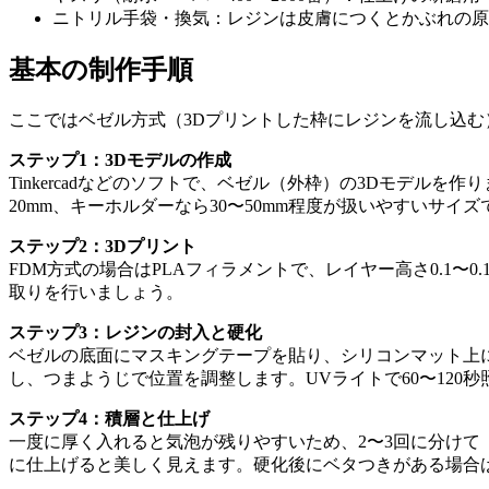
ニトリル手袋・換気：レジンは皮膚につくとかぶれの原
基本の制作手順
ここではベゼル方式（3Dプリントした枠にレジンを流し込む
ステップ1：3Dモデルの作成
Tinkercadなどのソフトで、ベゼル（外枠）の3Dモデルを
20mm、キーホルダーなら30〜50mm程度が扱いやすいサ
ステップ2：3Dプリント
FDM方式の場合はPLAフィラメントで、レイヤー高さ0.1〜
取りを行いましょう。
ステップ3：レジンの封入と硬化
ベゼルの底面にマスキングテープを貼り、シリコンマット上
し、つまようじで位置を調整します。UVライトで60〜120
ステップ4：積層と仕上げ
一度に厚く入れると気泡が残りやすいため、2〜3回に分け
に仕上げると美しく見えます。硬化後にベタつきがある場合