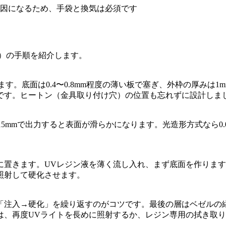
因になるため、手袋と換気は必須です
）の手順を紹介します。
作ります。底面は0.4〜0.8mm程度の薄い板で塞ぎ、外枠の厚み
イズです。ヒートン（金具取り付け穴）の位置も忘れずに設計しま
0.15mmで出力すると表面が滑らかになります。光造形方式なら
に置きます。UVレジン液を薄く流し入れ、まず底面を作りま
秒照射して硬化させます。
て「注入→硬化」を繰り返すのがコツです。最後の層はベゼルの
は、再度UVライトを長めに照射するか、レジン専用の拭き取